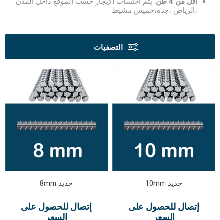
أقل من 4 طن
: يتم احتساب الإيجار حسب الموقع داخل المدن
،الرياض ،جدة،خميس مشيط
التصفيات
حديد 10mm
حديد 8mm
إتصال للحصول على
إتصال للحصول على
السعر
السعر