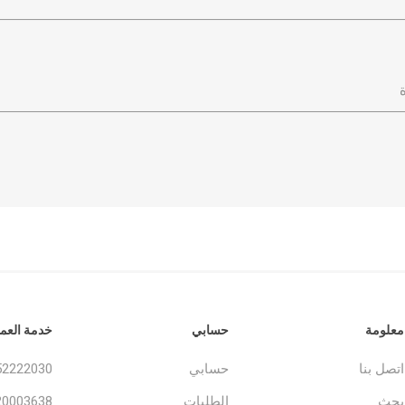
ة
معلومة
حسابي
خدمة العمل
اتصل بنا
حسابي
52222030
بحث
الطلبات
20003638