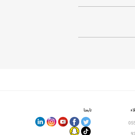
اء
تابعنا
05
9