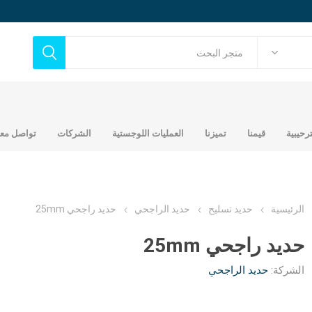
ترحيبية
قيمنا
تميزنا
العمليات اللوجستية
الشركات
تواصل معن
الرئيسية
حديد تسليح
حديد الراجحي
حديد راجحي 25mm
حديد راجحي 25mm
ح
حديد تجاري
أخشاب
الشركة:
حديد الراجحي
حديد عماني جندال
مصنع شركة عالم التطور
ك
بلايود مدهون
العربي للحديد
اتي
خشب مرابيع 