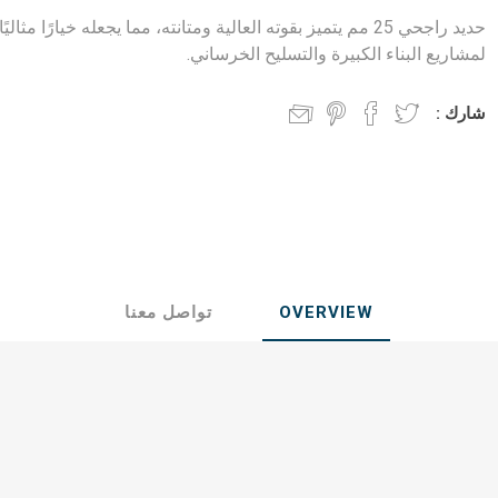
ول جندال
الواح فلندي
حديد راجحي 25 مم يتميز بقوته العالية ومتانته، مما يجعله خيارًا مثاليًا
لمشاريع البناء الكبيرة والتسليح الخرساني.
ي
ابلكاش
شارك :
جحي
OVERVIEW
تواصل معنا
وب على البارد