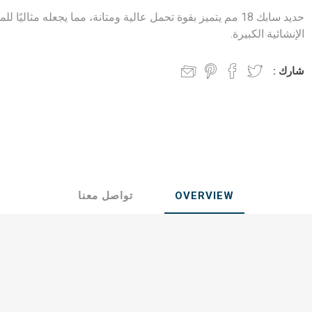
ول جندال
الواح فلندي
حديد سابك 18 مم يتميز بقوة تحمل عالية ومتانة، مما يجعله مثاليًا ل
الإنشائية الكبيرة.
ي
ابلكاش
شارك :
جحي
OVERVIEW
تواصل معنا
وب على البارد