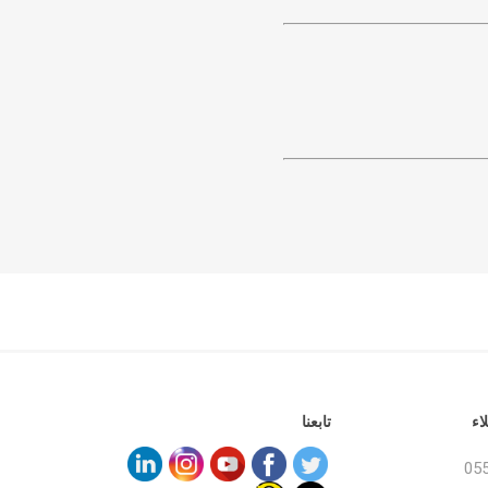
اء
تابعنا
05