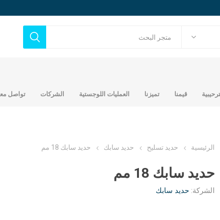
ترحيبية
قيمنا
تميزنا
العمليات اللوجستية
الشركات
تواصل معن
الرئيسية
حديد تسليح
حديد سابك
حديد سابك 18 مم
حديد سابك 18 مم
ح
حديد تجاري
أخشاب
الشركة:
حديد سابك
حديد عماني جندال
مصنع شركة عالم التطور
ك
بلايود مدهون
العربي للحديد
اتي
خشب مرابيع 