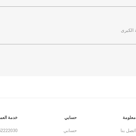
 الكبرى
معلومة
حسابي
خدمة العمل
اتصل بنا
حسابي
52222030