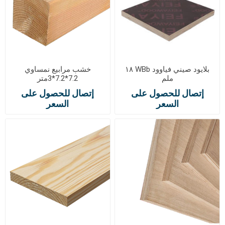
بلايود صيني فياوود WBb ١٨
خشب مرابيع نمساوي
ملم
7.2*7.2*3متر
إتصال للحصول على
إتصال للحصول على
السعر
السعر