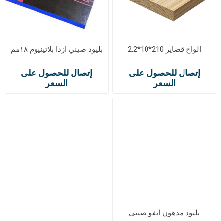
الواح قصاير 210*10*2.2
بليود صيني ازدا بلاتينيوم ١٨مم
إتصال للحصول على
إتصال للحصول على
السعر
السعر
بليود مدهون ايفو صيني