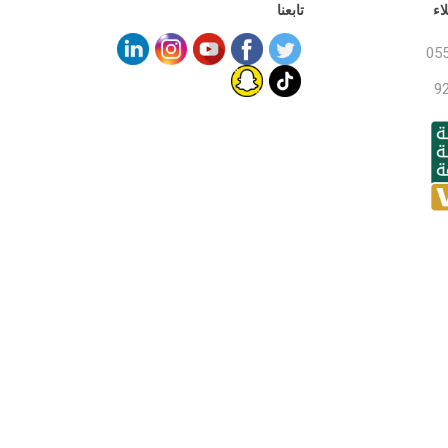
اء
تابعنا
05
9