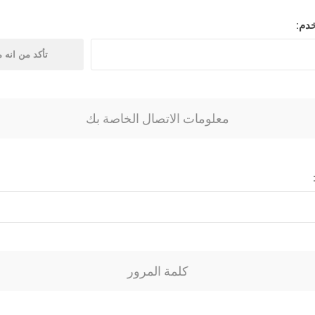
ول جندال
الواح فلندي
دم:
ي
ابلكاش
جحي
معلومات الاتصال الخاصة بك
وب على البارد
كلمة المرور