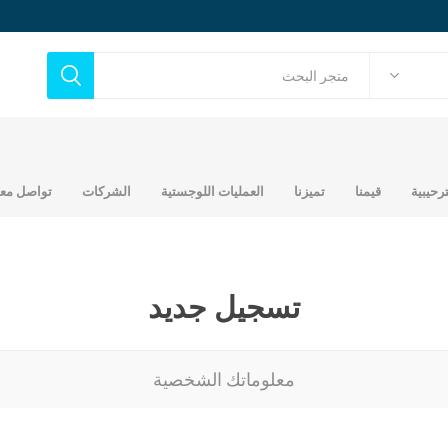
ترحيبية
قيمنا
تميزنا
العمليات اللوجستية
الشركات
تواصل معن
تسجيل جديد
ح
حديد تجاري
أخشاب
معلوماتك الشخصية
حديد عماني جندال
مصنع شركة عالم التطور
ك
بلايود مدهون
العربي للحديد
اتي
خشب مرابيع 